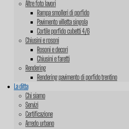
Altre foto lavori
Rampa smolleri di porfido
Pavimento villetta singola
Cortile porfido cubetti 4/6
Chiusini e rosoni
Rosoni e decori
Chiusini e faretti
Rendering
Rendering pavimento di porfido trentino
La ditta
Chi siamo
Servizi
Certificazione
Arredo urbano